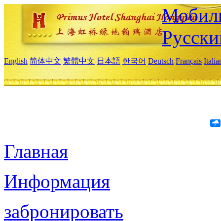
Мобиль
Русски
English
简体中文
繁體中文
日本語
한국어
Deutsch
Français
Itali
Главная
Информация
забронировать