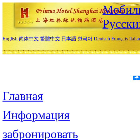
Мобиль
Русски
English
简体中文
繁體中文
日本語
한국어
Deutsch
Français
Itali
Главная
Информация
забронировать