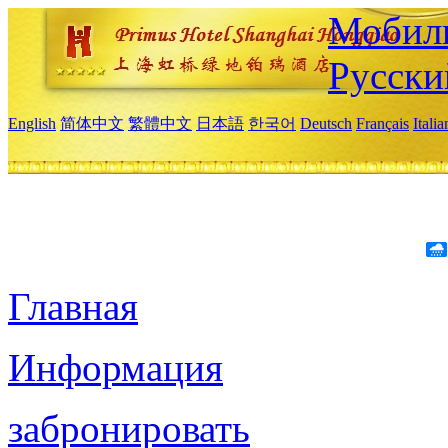
Мобиль
Русски
English
简体中文
繁體中文
日本語
한국어
Deutsch
Français
Itali
Главная
Информация
забронировать