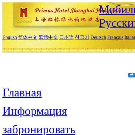
Мобиль
Русски
English
简体中文
繁體中文
日本語
한국어
Deutsch
Français
Itali
Главная
Информация
забронировать