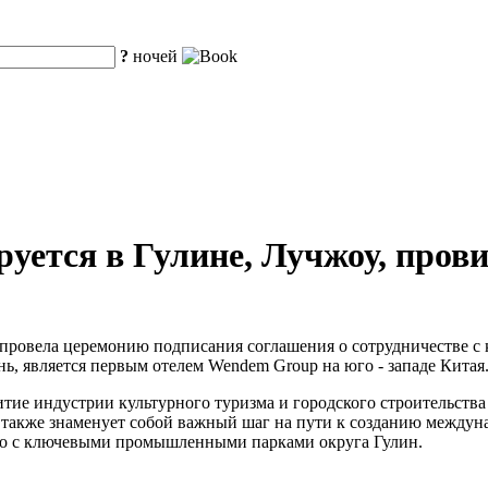
?
ночей
уется в Гулине, Лучжоу, про
 провела церемонию подписания соглашения о сотрудничестве с к
ь, является первым отелем Wendem Group на юго - западе Китая
ие индустрии культурного туризма и городского строительства 
о также знаменует собой важный шаг на пути к созданию междун
ство с ключевыми промышленными парками округа Гулин.