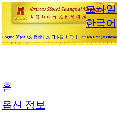
모바일
한국어
English
简体中文
繁體中文
日本語
한국어
Deutsch
Français
Itali
홈
옵션 정보