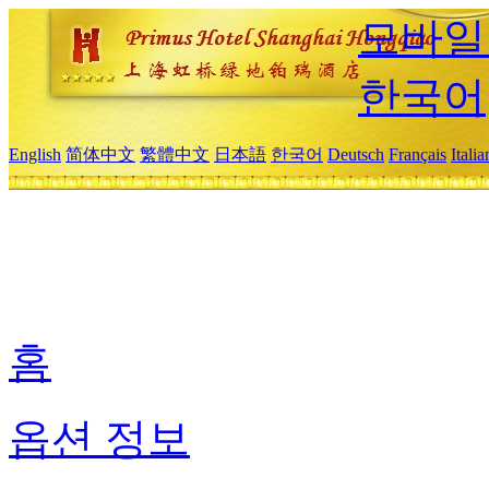
모바일
한국어
English
简体中文
繁體中文
日本語
한국어
Deutsch
Français
Itali
홈
옵션 정보