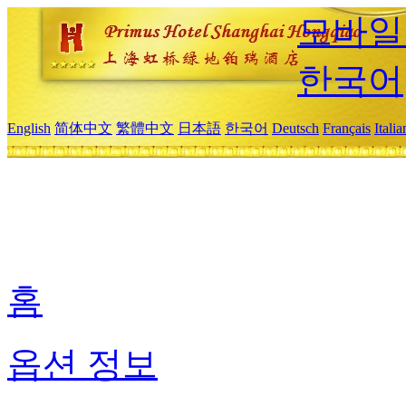
모바일
한국어
English
简体中文
繁體中文
日本語
한국어
Deutsch
Français
Itali
홈
옵션 정보