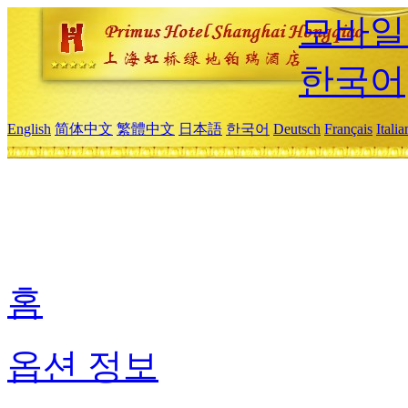
모바일
한국어
English
简体中文
繁體中文
日本語
한국어
Deutsch
Français
Itali
홈
옵션 정보