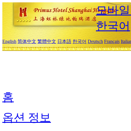
모바일
한국어
English
简体中文
繁體中文
日本語
한국어
Deutsch
Français
Itali
홈
옵션 정보