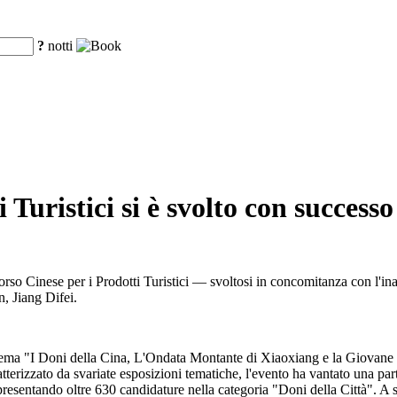
?
notti
 Turistici si è svolto con succes
orso Cinese per i Prodotti Turistici — svoltosi in concomitanza con l'in
, Jiang Difei.
 tema "I Doni della Cina, L'Ondata Montante di Xiaoxiang e la Giovane
atterizzato da svariate esposizioni tematiche, l'evento ha vantato una pa
, presentando oltre 630 candidature nella categoria "Doni della Città". 