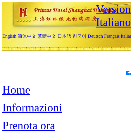
Version
Italiano
English
简体中文
繁體中文
日本語
한국어
Deutsch
Français
Itali
Home
Informazioni
Prenota ora