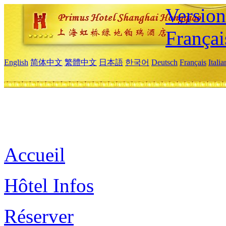
Versio
Françai
English
简体中文
繁體中文
日本語
한국어
Deutsch
Français
Itali
Accueil
Hôtel Infos
Réserver