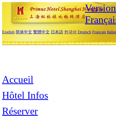
Versio
Françai
English
简体中文
繁體中文
日本語
한국어
Deutsch
Français
Itali
Accueil
Hôtel Infos
Réserver