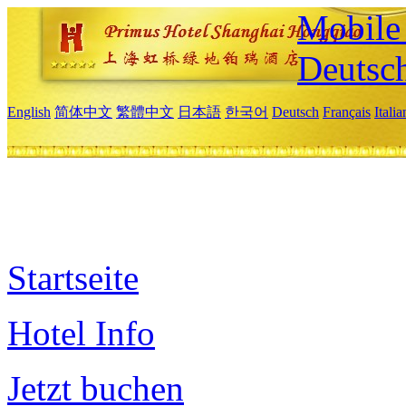
Mobile 
Deutsc
English
简体中文
繁體中文
日本語
한국어
Deutsch
Français
Itali
Startseite
Hotel Info
Jetzt buchen